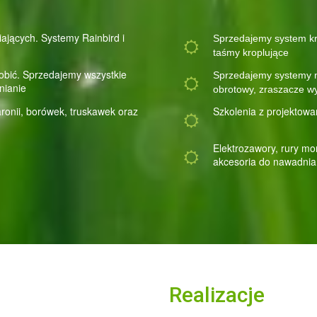
iających. Systemy
Rainbird
i
Sprzedajemy system k
taśmy kroplujące
bić. Sprzedajemy wszystkie
Sprzedajemy systemy n
nianie
obrotowy,
zraszacze w
aronii, borówek, truskawek oraz
Szkolenia z projektow
Elektrozawory, rury mo
akcesoria do nawadnia
Realizacje