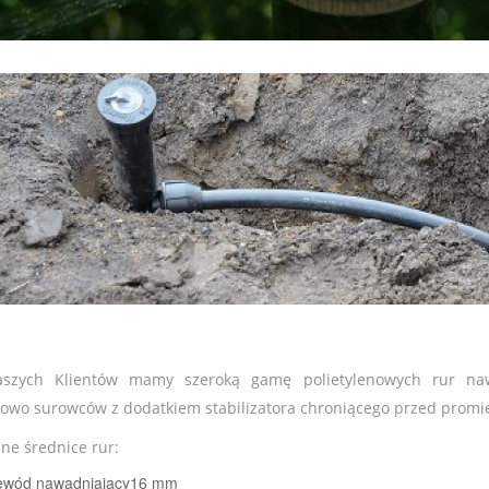
aszych Klientów mamy szeroką gamę polietylenowych rur naw
owo surowców z dodatkiem stabilizatora chroniącego przed promi
ne średnice rur:
ewód nawadniający16 mm