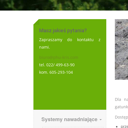
Masz jakieś pytania?
Zapraszamy do kontaktu z
nami.
biuro@phu-kris.com
tel. 022/ 499-63-90
kom. 605-293-104
Dla n
gatunk
Dostęp
Main
Systemy nawadniające
prz