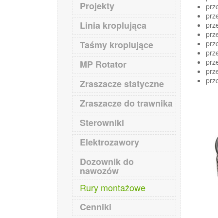
navigation
Projekty
prz
prz
Linia kroplująca
prz
prz
prz
Taśmy kroplujące
prz
prz
MP Rotator
prz
prz
Zraszacze statyczne
Zraszacze do trawnika
Sterowniki
Elektrozawory
Dozownik do
nawozów
Rury montażowe
Cenniki