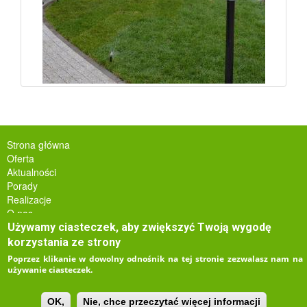
Strona główna
Main
Oferta
Aktualności
navigation
Porady
Realizacje
O nas
Kontakt
Używamy ciasteczek, aby zwiększyć Twoją wygodę
Szkolenia
korzystania ze strony
Poprzez klikanie w dowolny odnośnik na tej stronie zezwalasz nam na
używanie ciasteczek.
OK,
Nie, chce przeczytać więcej informacji