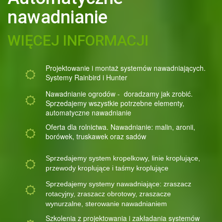
nawadnianie
WIĘCEJ INFORMACJI
Projektowanie i montaż systemów nawadniających.
Systemy
Rainbird
i
Hunter
Nawadnianie ogrodów - doradzamy jak zrobić.
Sprzedajemy wszystkie potrzebne elementy,
automatyczne nawadnianie
Oferta dla rolnictwa. Nawadnianie: malin, aronii,
borówek, truskawek oraz sadów
Sprzedajemy system kropelkowy,
linie kroplujące
,
przewody kroplujące i taśmy kroplujące
Sprzedajemy systemy nawadniające: zraszacz
rotacyjny, zraszacz obrotowy,
zraszacze
wynurzalne
, sterowanie
nawadnianiem
Szkolenia z projektowania i zakładania systemów