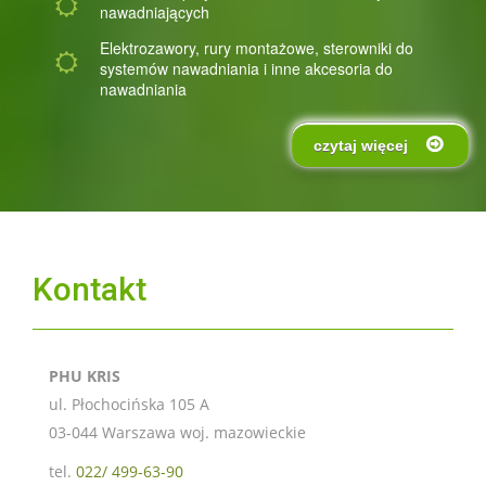
nawadniających
Elektrozawory, rury montażowe, sterowniki do
systemów nawadniania i inne akcesoria do
nawadniania
czytaj więcej
Kontakt
PHU KRIS
ul. Płochocińska 105 A
03-044 Warszawa woj. mazowieckie
tel.
022/ 499-63-90