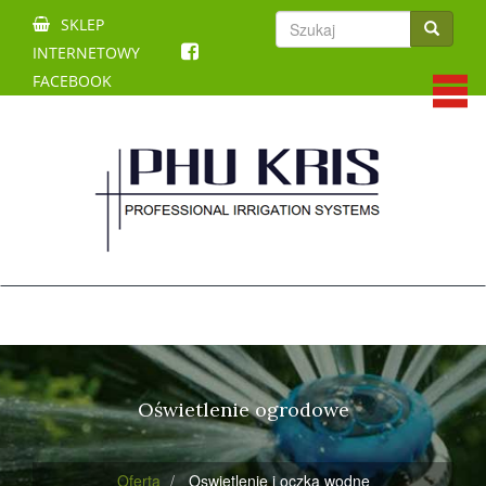
Szukaj
SKLEP
Szukaj
INTERNETOWY
FACEBOOK
Oświetlenie ogrodowe
Oferta
Oswietlenie i oczka wodne