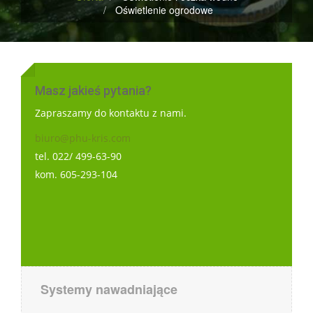
Oświetlenie ogrodowe
Masz jakieś pytania?
Zapraszamy do kontaktu z nami.
biuro@phu-kris.com
tel. 022/ 499-63-90
kom. 605-293-104
Main
Systemy nawadniające