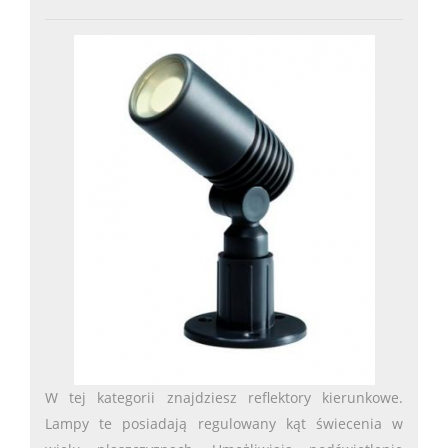
W tej kategorii znajdziesz reflektory kierunkowe.
Lampy te posiadają regulowany kąt świecenia w