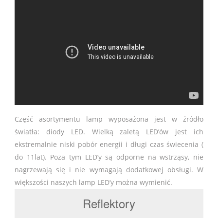
Część asortymentu lamp wyposażona jest w źródło
światła: diody LED. Wielką zaletą LED’ów jest ich
ekstremalnie niski pobór energii i długi czas świecenia (
do 11lat). Poza tym LED’y są odporne na wstrząsy, nie
nagrzewają się i nie wymagają dodatkowej obsługi. W
większości naszych lamp LED’y można wymienić.
Reflektory